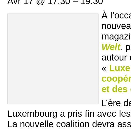
Avr 17 @ 17:30 – 19:30
À l’occ
nouvea
magaz
Welt
,
p
autour 
«
Luxe
coopér
et des
L’ère de
Luxembourg a pris fin avec les
La nouvelle coalition devra as