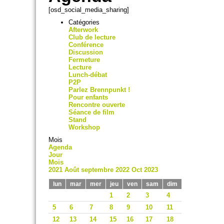
[osd_social_media_sharing]
Catégories
Afterwork
Club de lecture
Conférence
Discussion
Fermeture
Lecture
Lunch-débat
P2P
Parlez Brennpunkt !
Pour enfants
Rencontre ouverte
Séance de film
Stand
Workshop
Mois
Agenda
Jour
Mois
2021
Août
septembre 2022
Oct
2023
lun
mar
mer
jeu
ven
sam
dim
1
2
3
4
5
6
7
8
9
10
11
12
13
14
15
16
17
18