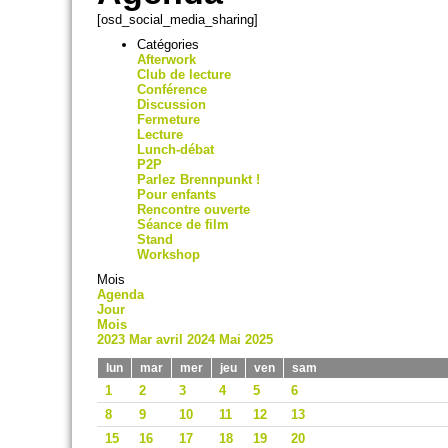
[osd_social_media_sharing]
Catégories
Afterwork
Club de lecture
Conférence
Discussion
Fermeture
Lecture
Lunch-débat
P2P
Parlez Brennpunkt !
Pour enfants
Rencontre ouverte
Séance de film
Stand
Workshop
Mois
Agenda
Jour
Mois
2023
Mar
avril 2024
Mai
2025
lun
mar
mer
jeu
ven
sam
1
2
3
4
5
6
8
9
10
11
12
13
15
16
17
18
19
20