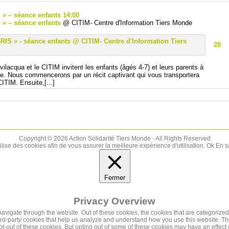
S » – séance enfants
14:00
 » – séance enfants
@ CITIM- Centre d'Information Tiers Monde
28
vilacqua et le CITIM invitent les enfants (âgés 4-7) et leurs parents à
vre. Nous commencerons par un récit captivant qui vous transportera
CITIM. Ensuite,[...]
Copyright © 2026 Action Solidarité Tiers Monde - All Rights Reserved
tilise des cookies afin de vous assurer la meilleure expérience d'utilisation.
Ok
En s
Fermer
Privacy Overview
vigate through the website. Out of these cookies, the cookies that are categorized
third-party cookies that help us analyze and understand how you use this website. Th
pt-out of these cookies. But opting out of some of these cookies may have an effec