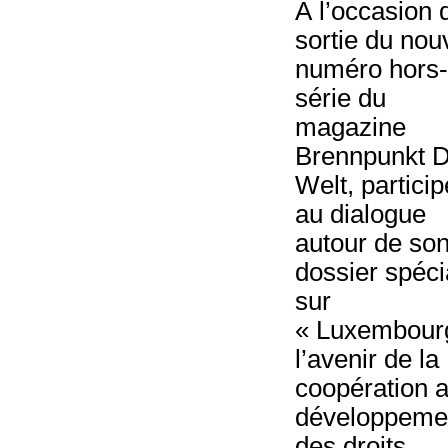
À l’occasion 
sortie du no
numéro hors-
série du
magazine
Brennpunkt D
Welt, partici
au dialogue
autour de so
dossier spéci
sur
« Luxembour
l’avenir de la
coopération 
développemen
des droits