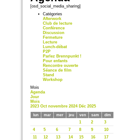
[osd_social_media_sharing]
Catégories
Afterwork
Club de lecture
Conférence
Discussion
Fermeture
Lecture
Lunch-débat
P2P
Parlez Brennpunkt !
Pour enfants
Rencontre ouverte
Séance de film
Stand
Workshop
Mois
Agenda
Jour
Mois
2023
Oct
novembre 2024
Déc
2025
lun
mar
mer
jeu
ven
sam
dim
1
2
3
4
5
6
7
8
9
10
11
12
13
14
15
16
17