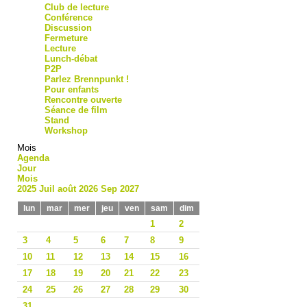
Club de lecture
Conférence
Discussion
Fermeture
Lecture
Lunch-débat
P2P
Parlez Brennpunkt !
Pour enfants
Rencontre ouverte
Séance de film
Stand
Workshop
Mois
Agenda
Jour
Mois
2025
Juil
août 2026
Sep
2027
lun
mar
mer
jeu
ven
sam
dim
1
2
3
4
5
6
7
8
9
10
11
12
13
14
15
16
17
18
19
20
21
22
23
24
25
26
27
28
29
30
31