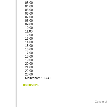
03:00
04:00
05:00
06:00
07:00
08:00
09:00
10:00
11:00
12:00
13:00
14:00
15:00
16:00
17:00
18:00
19:00
20:00
21:00
22:00
23:00
Maintenant : 13:41
08/08/2026
Ce site u