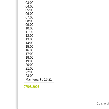
03:00
04:00
05:00
06:00
07:00
08:00
09:00
10:00
11:00
12:00
13:00
14:00
15:00
16:00
17:00
18:00
19:00
20:00
21:00
22:00
23:00
Maintenant : 16:21
07/08/2026
Ce site u