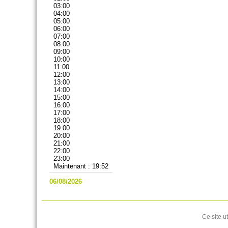
03:00
04:00
05:00
06:00
07:00
08:00
09:00
10:00
11:00
12:00
13:00
14:00
15:00
16:00
17:00
18:00
19:00
20:00
21:00
22:00
23:00
Maintenant : 19:52
06/08/2026
Ce site u