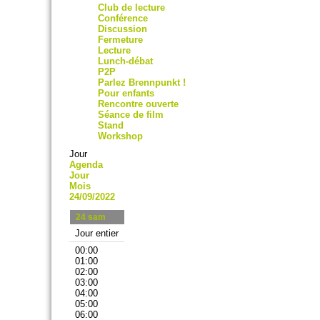
Club de lecture
Conférence
Discussion
Fermeture
Lecture
Lunch-débat
P2P
Parlez Brennpunkt !
Pour enfants
Rencontre ouverte
Séance de film
Stand
Workshop
Jour
Agenda
Jour
Mois
24/09/2022
24
sam
Jour entier
00:00
01:00
02:00
03:00
04:00
05:00
06:00