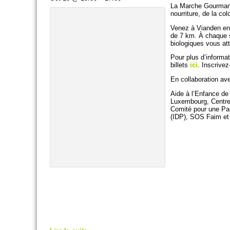
La Marche Gourmande
nourriture, de la co
Venez à Vianden ent
de 7 km. À chaque st
biologiques vous at
Pour plus d’informa
billets
ici
. Inscrive
En collaboration ave
Aide à l’Enfance de
Luxembourg, Centre
Comité pour une Pa
(IDP), SOS Faim et
.
.
.
.