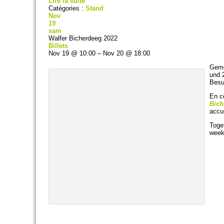
Lire la suite
Catégories :
Stand
Nov
19
sam
Walfer Bicherdeeg 2022
Billets
Nov 19 @ 10:00 – Nov 20 @ 18:00
Gem
und 
Besu
En c
Bich
accue
Toge
week
.
.
.
.
.
.