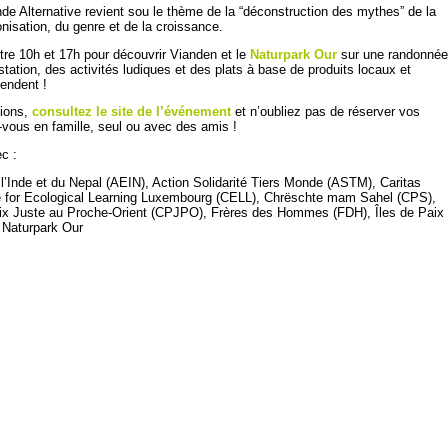
 Alternative revient sou le thème de la “déconstruction des mythes” de la
lonisation, du genre et de la croissance.
re 10h et 17h pour découvrir Vianden et le
Naturpark Our
sur une randonnée
ation, des activités ludiques et des plats à base de produits locaux et
tendent !
tions,
consultez le site de l’événement
et n’oubliez pas de réserver vos
z-vous en famille, seul ou avec des amis !
c :
 l’Inde et du Nepal (AEIN), Action Solidarité Tiers Monde (ASTM), Caritas
 for Ecological Learning Luxembourg (CELL), Chrëschte mam Sahel (CPS),
ix Juste au Proche-Orient (CPJPO), Frères des Hommes (FDH), Îles de Paix
 Naturpark Our