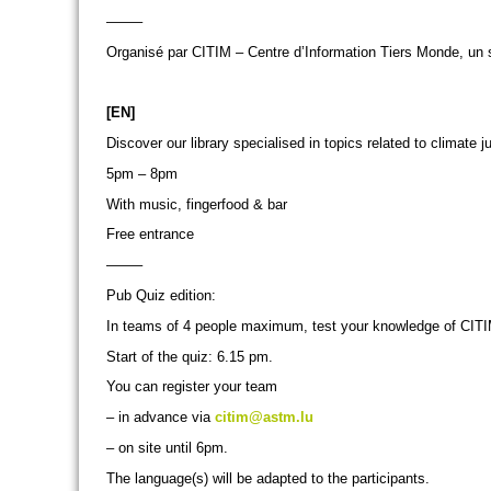
——–
Organisé par CITIM – Centre d’Information Tiers Monde, un s
[EN]
Discover our library specialised in topics related to climate j
5pm – 8pm
With music, fingerfood & bar
Free entrance
——–
Pub Quiz edition:
In teams of 4 people maximum, test your knowledge of CITIM a
Start of the quiz: 6.15 pm.
You can register your team
– in advance via
citim@astm.lu
– on site until 6pm.
The language(s) will be adapted to the participants.