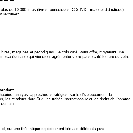
plus de 10.000 titres (livres, periodiques, CD/DVD, materiel didactique)
y retrouvez.
os livres, magzines et periodiques. Le coin café, vous offre, moyenant une
ommerce équitable qui viendront agrémenter votre pause café-lecture ou votre
pendant
thèories, analyes, approches, stratégies, sur le développement, le
, les relations Nord-Sud, les traités internationaux et les droits de l’homme,
e demain.
ud, sur une thématique explicitement liée aux différents pays.