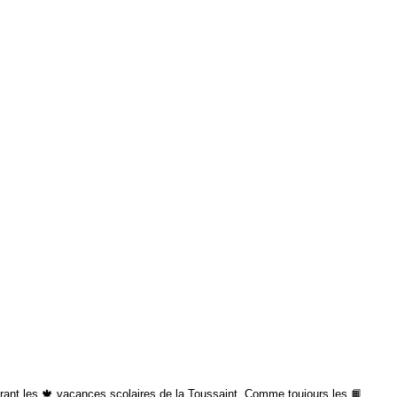
urant les 🍁 vacances scolaires de la Toussaint. Comme toujours les 📙