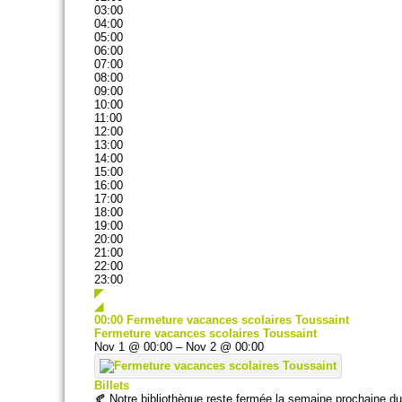
03:00
04:00
05:00
06:00
07:00
08:00
09:00
10:00
11:00
12:00
13:00
14:00
15:00
16:00
17:00
18:00
19:00
20:00
21:00
22:00
23:00
◤
◢
00:00
Fermeture vacances scolaires Toussaint
Fermeture vacances scolaires Toussaint
Nov 1 @ 00:00 – Nov 2 @ 00:00
Billets
🍂 Notre bibliothèque reste fermée la semaine prochaine d