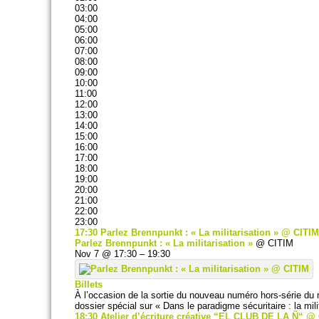
03:00
04:00
05:00
06:00
07:00
08:00
09:00
10:00
11:00
12:00
13:00
14:00
15:00
16:00
17:00
18:00
19:00
20:00
21:00
22:00
23:00
17:30
Parlez Brennpunkt : « La militarisation »
@ CITIM
Parlez Brennpunkt : « La militarisation »
@ CITIM
Nov 7 @ 17:30 – 19:30
Billets
À l’occasion de la sortie du nouveau numéro hors-série du 
dossier spécial sur « Dans le paradigme sécuritaire : la mili
18:30
Atelier d’écriture créative “EL CLUB DE LA Ñ“
@ 